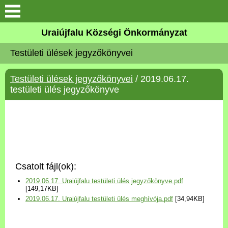
Köszöntő
Uraiújfalu Községi Önkormányzat
Testületi ülések jegyzőkönyvei
Elérhetőségek
Testületi ülések jegyzőkönyvei
/ 2019.06.17.
Uraiújfalu
testületi ülés jegyzőkönyve
Önkormányzat
Közös Önkormányzati
Hivatal
Csatolt fájl(ok):
Választási információk
2019.06.17. Uraiújfalu testületi ülés jegyzőkönyve.pdf
[149,17KB]
2019.06.17. Uraiújfalu testületi ülés meghívója.pdf
[34,94KB]
Versenyképes Járások
Program