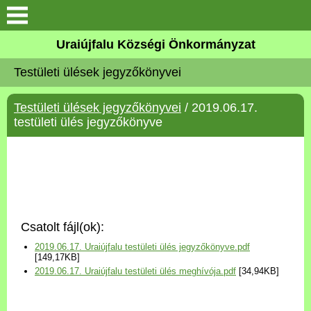
Köszöntő
Uraiújfalu Községi Önkormányzat
Testületi ülések jegyzőkönyvei
Elérhetőségek
Testületi ülések jegyzőkönyvei
/ 2019.06.17.
Uraiújfalu
testületi ülés jegyzőkönyve
Önkormányzat
Közös Önkormányzati
Hivatal
Csatolt fájl(ok):
Választási információk
2019.06.17. Uraiújfalu testületi ülés jegyzőkönyve.pdf
[149,17KB]
2019.06.17. Uraiújfalu testületi ülés meghívója.pdf
[34,94KB]
Versenyképes Járások
Program