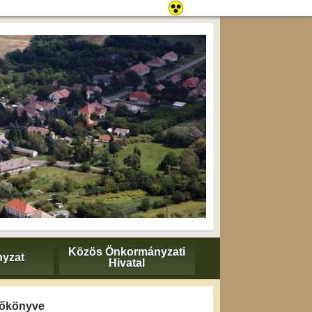
Közös Önkormányzati
yzat
Hivatal
yzőkönyve