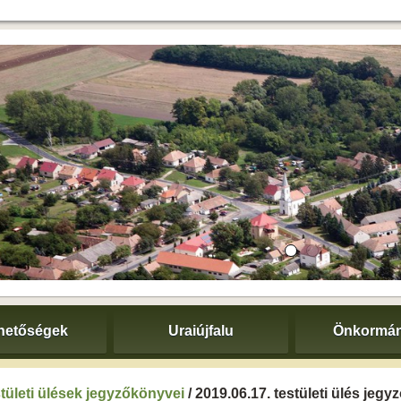
hetőségek
Uraiújfalu
Önkormán
tületi ülések jegyzőkönyvei
/ 2019.06.17. testületi ülés jeg