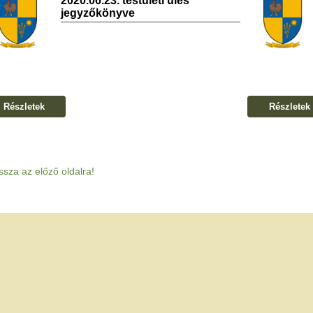
2020.06.23. testületi ülés
jegyzőkönyve
Részletek
Részletek
ssza az előző oldalra!