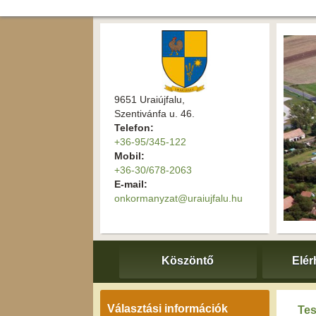
9651 Uraiújfalu,
Szentivánfa u. 46.
Telefon:
+36-95/345-122
Mobil:
+36-30/678-2063
E-mail:
onkormanyzat@uraiujfalu.hu
Köszöntő
Elér
Választási információk
Tes