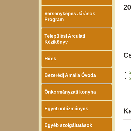
20
Versenyképes Járások
Program
Települési Arculati
Kézikönyv
Cs
Hírek
Bezerédj Amália Óvoda
Önkormányzati konyha
Egyéb intézmények
K
Egyéb szolgáltatások