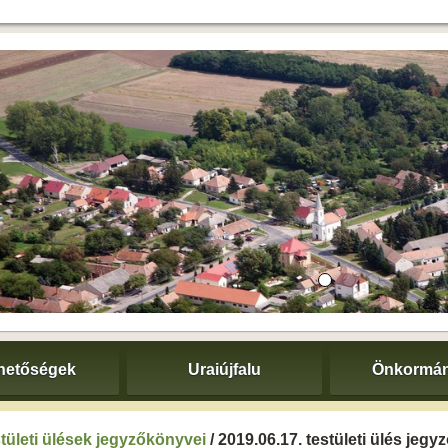
hetőségek
Uraiújfalu
Önkormán
tületi ülések jegyzőkönyvei
/ 2019.06.17. testületi ülés jeg