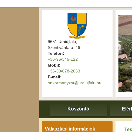
9651 Uraiújfalu,
Szentivánfa u. 46.
Telefon:
+36-95/345-122
Mobil:
+36-30/678-2063
E-mail:
onkormanyzat@uraiujfalu.hu
Köszöntő
Elér
Választási információk
Tes