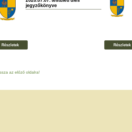
2020.07.07. testületi ülés
jegyzőkönyve
Részletek
Részletek
ssza az előző oldalra!