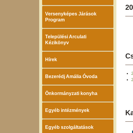
20
Versenyképes Járások
Program
Települési Arculati
Kézikönyv
Cs
Hírek
Bezerédj Amália Óvoda
Önkormányzati konyha
Egyéb intézmények
K
Egyéb szolgáltatások