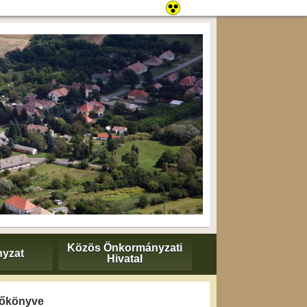
Közös Önkormányzati
yzat
Hivatal
yzőkönyve