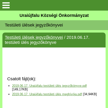
Köszöntő
Uraiújfalu Községi Önkormányzat
Testületi ülések jegyzőkönyvei
Elérhetőségek
Testületi ülések jegyzőkönyvei
/ 2019.06.17.
Uraiújfalu
testületi ülés jegyzőkönyve
Önkormányzat
Közös Önkormányzati
Hivatal
Csatolt fájl(ok):
Választási információk
2019.06.17. Uraiújfalu testületi ülés jegyzőkönyve.pdf
[149,17KB]
2019.06.17. Uraiújfalu testületi ülés meghívója.pdf
[34,94KB]
Versenyképes Járások
Program