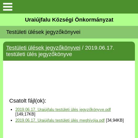
Köszöntő
Uraiújfalu Községi Önkormányzat
Testületi ülések jegyzőkönyvei
Elérhetőségek
Testületi ülések jegyzőkönyvei
/ 2019.06.17.
Uraiújfalu
testületi ülés jegyzőkönyve
Önkormányzat
Közös Önkormányzati
Hivatal
Csatolt fájl(ok):
Választási információk
2019.06.17. Uraiújfalu testületi ülés jegyzőkönyve.pdf
[149,17KB]
2019.06.17. Uraiújfalu testületi ülés meghívója.pdf
[34,94KB]
Versenyképes Járások
Program