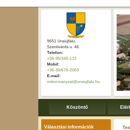
9651 Uraiújfalu,
Szentivánfa u. 46.
Telefon:
+36-95/345-122
Mobil:
+36-30/678-2063
E-mail:
onkormanyzat@uraiujfalu.hu
Köszöntő
Elér
Választási információk
Tes