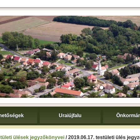
hetőségek
Uraiújfalu
Önkormán
tületi ülések jegyzőkönyvei
/ 2019.06.17. testületi ülés jeg