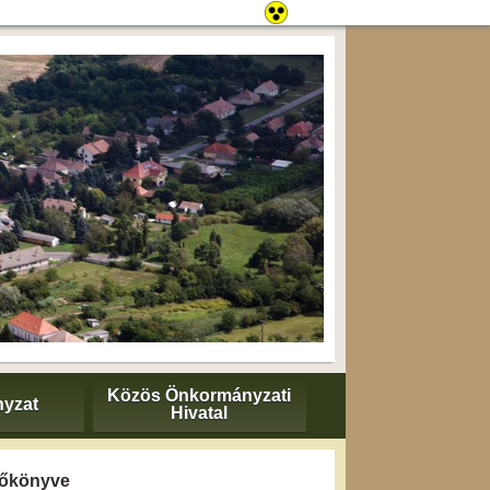
Közös Önkormányzati
yzat
Hivatal
yzőkönyve