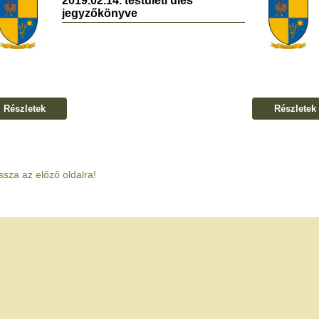
2019.02.14. testületi ülés
jegyzőkönyve
Részletek
Részletek
ssza az előző oldalra!