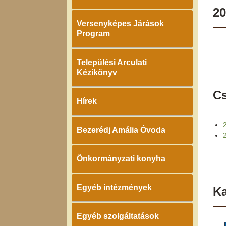
20
Versenyképes Járások
Program
Települési Arculati
Kézikönyv
Cs
Hírek
Bezerédj Amália Óvoda
Önkormányzati konyha
Egyéb intézmények
K
Egyéb szolgáltatások