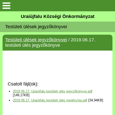
Köszöntő
Uraiújfalu Községi Önkormányzat
Testületi ülések jegyzőkönyvei
Elérhetőségek
Testületi ülések jegyzőkönyvei
/ 2019.06.17.
Uraiújfalu
testületi ülés jegyzőkönyve
Önkormányzat
Közös Önkormányzati
Hivatal
Csatolt fájl(ok):
Választási információk
2019.06.17. Uraiújfalu testületi ülés jegyzőkönyve.pdf
[149,17KB]
2019.06.17. Uraiújfalu testületi ülés meghívója.pdf
[34,94KB]
Versenyképes Járások
Program