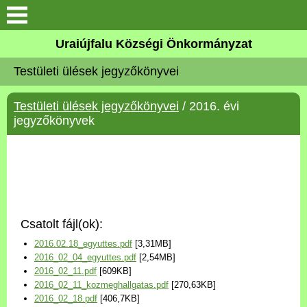
Köszöntő
Uraiújfalu Községi Önkormányzat
Testületi ülések jegyzőkönyvei
Elérhetőségek
Testületi ülések jegyzőkönyvei
/ 2016. évi
Uraiújfalu
jegyzőkönyvek
Önkormányzat
Közös Önkormányzati
Hivatal
Csatolt fájl(ok):
Választási információk
2016.02.18_egyuttes.pdf
[3,31MB]
2016_02_04_egyuttes.pdf
[2,54MB]
Versenyképes Járások
2016_02_11.pdf
[609KB]
Program
2016_02_11_kozmeghallgatas.pdf
[270,63KB]
2016_02_18.pdf
[406,7KB]