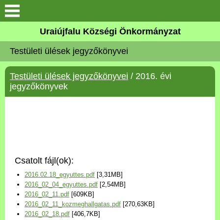
Köszöntő
Uraiújfalu Községi Önkormányzat
Testületi ülések jegyzőkönyvei
Elérhetőségek
Testületi ülések jegyzőkönyvei
/ 2016. évi
Uraiújfalu
jegyzőkönyvek
Önkormányzat
Közös Önkormányzati
Hivatal
Csatolt fájl(ok):
Választási információk
2016.02.18_egyuttes.pdf
[3,31MB]
2016_02_04_egyuttes.pdf
[2,54MB]
Versenyképes Járások
2016_02_11.pdf
[609KB]
Program
2016_02_11_kozmeghallgatas.pdf
[270,63KB]
2016_02_18.pdf
[406,7KB]