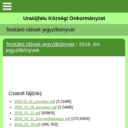
Köszöntő
Uraiújfalu Községi Önkormányzat
Testületi ülések jegyzőkönyvei
Elérhetőségek
Testületi ülések jegyzőkönyvei
/ 2016. évi
Uraiújfalu
jegyzőkönyvek
Önkormányzat
Közös Önkormányzati
Hivatal
Csatolt fájl(ok):
Választási információk
2016.02.18_egyuttes.pdf
[3,31MB]
2016_02_04_egyuttes.pdf
[2,54MB]
Versenyképes Járások
2016_02_11.pdf
[609KB]
Program
2016_02_11_kozmeghallgatas.pdf
[270,63KB]
2016_02_18.pdf
[406,7KB]