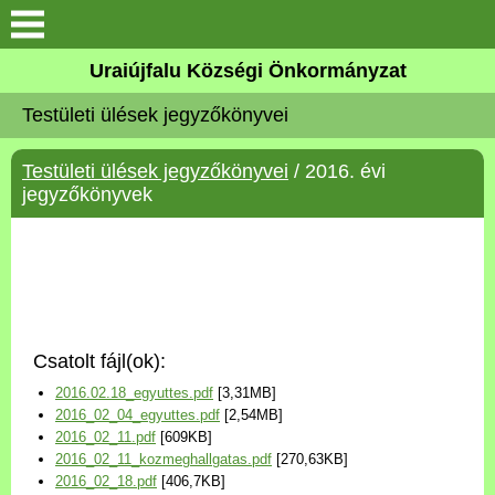
Köszöntő
Uraiújfalu Községi Önkormányzat
Testületi ülések jegyzőkönyvei
Elérhetőségek
Testületi ülések jegyzőkönyvei
/ 2016. évi
Uraiújfalu
jegyzőkönyvek
Önkormányzat
Közös Önkormányzati
Hivatal
Csatolt fájl(ok):
Választási információk
2016.02.18_egyuttes.pdf
[3,31MB]
2016_02_04_egyuttes.pdf
[2,54MB]
Versenyképes Járások
2016_02_11.pdf
[609KB]
Program
2016_02_11_kozmeghallgatas.pdf
[270,63KB]
2016_02_18.pdf
[406,7KB]