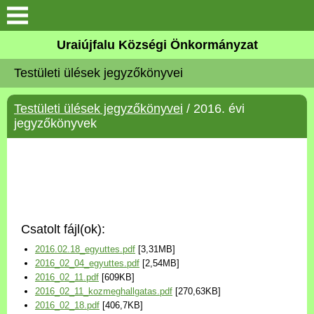
Köszöntő
Uraiújfalu Községi Önkormányzat
Testületi ülések jegyzőkönyvei
Elérhetőségek
Testületi ülések jegyzőkönyvei
/ 2016. évi
Uraiújfalu
jegyzőkönyvek
Önkormányzat
Közös Önkormányzati
Hivatal
Csatolt fájl(ok):
Választási információk
2016.02.18_egyuttes.pdf
[3,31MB]
2016_02_04_egyuttes.pdf
[2,54MB]
Versenyképes Járások
2016_02_11.pdf
[609KB]
Program
2016_02_11_kozmeghallgatas.pdf
[270,63KB]
2016_02_18.pdf
[406,7KB]