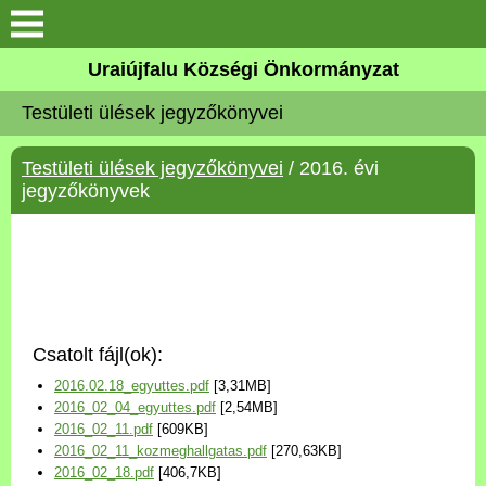
Köszöntő
Uraiújfalu Községi Önkormányzat
Testületi ülések jegyzőkönyvei
Elérhetőségek
Testületi ülések jegyzőkönyvei
/ 2016. évi
Uraiújfalu
jegyzőkönyvek
Önkormányzat
Közös Önkormányzati
Hivatal
Csatolt fájl(ok):
Választási információk
2016.02.18_egyuttes.pdf
[3,31MB]
2016_02_04_egyuttes.pdf
[2,54MB]
Versenyképes Járások
2016_02_11.pdf
[609KB]
Program
2016_02_11_kozmeghallgatas.pdf
[270,63KB]
2016_02_18.pdf
[406,7KB]