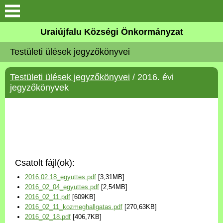
Köszöntő
Uraiújfalu Községi Önkormányzat
Testületi ülések jegyzőkönyvei
Elérhetőségek
Testületi ülések jegyzőkönyvei
/ 2016. évi
Uraiújfalu
jegyzőkönyvek
Önkormányzat
Közös Önkormányzati
Hivatal
Csatolt fájl(ok):
Választási információk
2016.02.18_egyuttes.pdf
[3,31MB]
2016_02_04_egyuttes.pdf
[2,54MB]
Versenyképes Járások
2016_02_11.pdf
[609KB]
Program
2016_02_11_kozmeghallgatas.pdf
[270,63KB]
2016_02_18.pdf
[406,7KB]