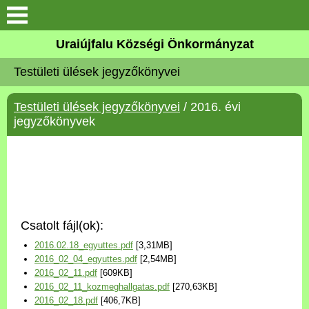
Köszöntő
Uraiújfalu Községi Önkormányzat
Testületi ülések jegyzőkönyvei
Elérhetőségek
Testületi ülések jegyzőkönyvei
/ 2016. évi
Uraiújfalu
jegyzőkönyvek
Önkormányzat
Közös Önkormányzati
Hivatal
Csatolt fájl(ok):
Választási információk
2016.02.18_egyuttes.pdf
[3,31MB]
2016_02_04_egyuttes.pdf
[2,54MB]
Versenyképes Járások
2016_02_11.pdf
[609KB]
Program
2016_02_11_kozmeghallgatas.pdf
[270,63KB]
2016_02_18.pdf
[406,7KB]