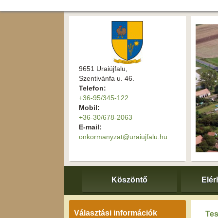
9651 Uraiújfalu,
Szentivánfa u. 46.
Telefon:
+36-95/345-122
Mobil:
+36-30/678-2063
E-mail:
onkormanyzat@uraiujfalu.hu
Köszöntő
Elér
Választási információk
Tes