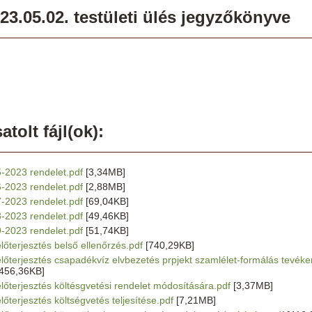
23.05.02. testületi ülés jegyzőkönyve
atolt fájl(ok):
5-2023 rendelet.pdf
[3,34MB]
6-2023 rendelet.pdf
[2,88MB]
7-2023 rendelet.pdf
[69,04KB]
8-2023 rendelet.pdf
[49,46KB]
9-2023 rendelet.pdf
[51,74KB]
előterjesztés belső ellenőrzés.pdf
[740,29KB]
előterjesztés csapadékvíz elvbezetés prpjekt szamlélet-formálás tevékeny
[456,36KB]
előterjesztés költésgvetési rendelet módosítására.pdf
[3,37MB]
előterjesztés költségvetés teljesítése.pdf
[7,21MB]