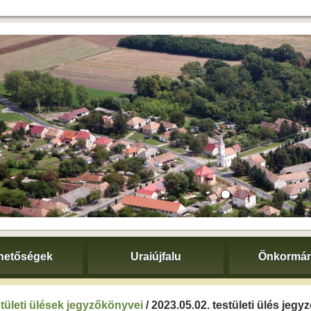
hetőségek
Uraiújfalu
Önkormán
tületi ülések jegyzőkönyvei
/ 2023.05.02. testületi ülés jeg