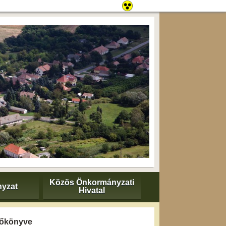
Közös Önkormányzati
yzat
Hivatal
yzőkönyve