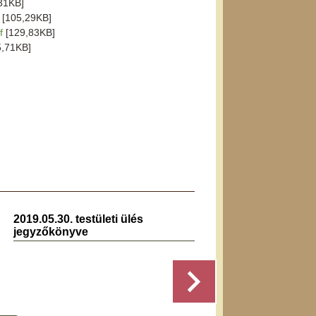
31KB]
[105,29KB]
f
[129,83KB]
,71KB]
2019.05.30. testületi ülés
2022.1
jegyzőkönyve
jegyz