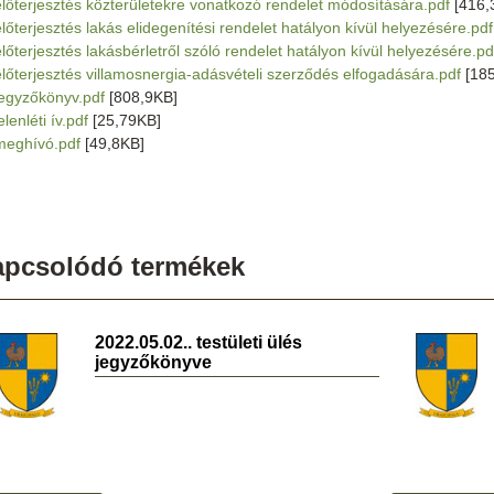
előterjesztés közterületekre vonatkozó rendelet módosítására.pdf
[416,
előterjesztés lakás elidegenítési rendelet hatályon kívül helyezésére.pdf
előterjesztés lakásbérletről szóló rendelet hatályon kívül helyezésére.pd
előterjesztés villamosnergia-adásvételi szerződés elfogadására.pdf
[185
jegyzőkönyv.pdf
[808,9KB]
elenléti ív.pdf
[25,79KB]
meghívó.pdf
[49,8KB]
apcsolódó termékek
2022.05.02.. testületi ülés
jegyzőkönyve