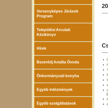
20
Versenyképes Járások
Program
Települési Arculati
Kézikönyv
Cs
Hírek
Bezerédj Amália Óvoda
Önkormányzati konyha
Egyéb intézmények
Egyéb szolgáltatások