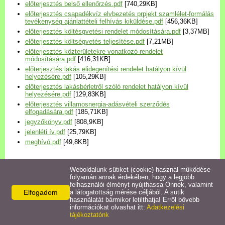
előterjesztés belső ellenőrzés.pdf
[740,29KB]
Települési Arculati
előterjesztés csapadékvíz elvbezetés prpjekt szamlélet-formálás
Kézikönyv
tevékenység ajánlattételi felhívás kiküldése.pdf
[456,36KB]
előterjesztés költésgvetési rendelet módosítására.pdf
[3,37MB]
előterjesztés költségvetés teljesítése.pdf
[7,21MB]
Hírek
előterjesztés közterületekre vonatkozó rendelet
módosítására.pdf
[416,31KB]
előterjesztés lakás elidegenítési rendelet hatályon kívül
Bezerédj Amália Óvoda
helyezésére.pdf
[105,29KB]
előterjesztés lakásbérletről szóló rendelet hatályon kívül
helyezésére.pdf
[129,83KB]
Önkormányzati konyha
előterjesztés villamosnergia-adásvételi szerződés
elfogadására.pdf
[185,71KB]
jegyzőkönyv.pdf
[808,9KB]
Egyéb intézmények
jelenléti ív.pdf
[25,79KB]
meghívó.pdf
[49,8KB]
Egyéb szolgáltatások
Weboldalunk sütiket (cookie) használ működése
folyamán annak érdekében, hogy a legjobb
Egészségügyi ellátás
felhasználói élményt nyújthassa Önnek, valamint
Elfogadom
a látogatottság mérése céljából. A sütik
Kapcsolódó termékek
használatát bármikor letilthatja! Erről bővebb
Uraiújfalu Sportegyesület
információkat olvashat itt:
Adatkezelési
tájékoztatónk