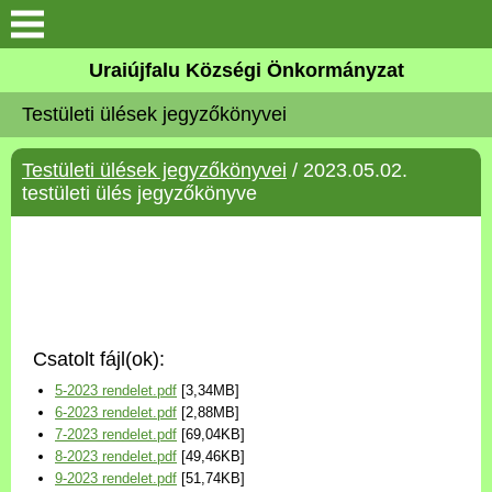
Köszöntő
Uraiújfalu Községi Önkormányzat
Testületi ülések jegyzőkönyvei
Elérhetőségek
Testületi ülések jegyzőkönyvei
/ 2023.05.02.
Uraiújfalu
testületi ülés jegyzőkönyve
Önkormányzat
Közös Önkormányzati
Hivatal
Csatolt fájl(ok):
Választási információk
5-2023 rendelet.pdf
[3,34MB]
6-2023 rendelet.pdf
[2,88MB]
Versenyképes Járások
7-2023 rendelet.pdf
[69,04KB]
Program
8-2023 rendelet.pdf
[49,46KB]
9-2023 rendelet.pdf
[51,74KB]