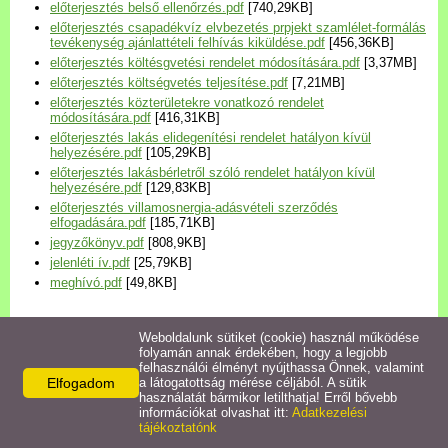
előterjesztés belső ellenőrzés.pdf
[740,29KB]
Települési Arculati
előterjesztés csapadékvíz elvbezetés prpjekt szamlélet-formálás
Kézikönyv
tevékenység ajánlattételi felhívás kiküldése.pdf
[456,36KB]
előterjesztés költésgvetési rendelet módosítására.pdf
[3,37MB]
előterjesztés költségvetés teljesítése.pdf
[7,21MB]
Hírek
előterjesztés közterületekre vonatkozó rendelet
módosítására.pdf
[416,31KB]
előterjesztés lakás elidegenítési rendelet hatályon kívül
Bezerédj Amália Óvoda
helyezésére.pdf
[105,29KB]
előterjesztés lakásbérletről szóló rendelet hatályon kívül
helyezésére.pdf
[129,83KB]
Önkormányzati konyha
előterjesztés villamosnergia-adásvételi szerződés
elfogadására.pdf
[185,71KB]
jegyzőkönyv.pdf
[808,9KB]
Egyéb intézmények
jelenléti ív.pdf
[25,79KB]
meghívó.pdf
[49,8KB]
Egyéb szolgáltatások
Weboldalunk sütiket (cookie) használ működése
folyamán annak érdekében, hogy a legjobb
Egészségügyi ellátás
felhasználói élményt nyújthassa Önnek, valamint
Elfogadom
a látogatottság mérése céljából. A sütik
Kapcsolódó termékek
használatát bármikor letilthatja! Erről bővebb
Uraiújfalu Sportegyesület
információkat olvashat itt:
Adatkezelési
tájékoztatónk