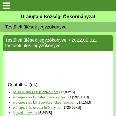
Köszöntő
Uraiújfalu Községi Önkormányzat
Testületi ülések jegyzőkönyvei
Elérhetőségek
Testületi ülések jegyzőkönyvei
/ 2022.05.02..
Uraiújfalu
testületi ülés jegyzőkönyve
Önkormányzat
Közös Önkormányzati
Hivatal
Csatolt fájl(ok):
Választási információk
belső ellenőrzési jelentésű.pdf
[17,89MB]
előterjesztés kivitelező kiválasztás.pdf
[592,08KB]
Versenyképes Járások
előterjesztés költésgvetés teljesítése.pdf
[31,51MB]
Program
előterjesztés óvodai férőhely.pdf
[1729,93KB]
jegyzőkönyv.pdf
[5,24MB]