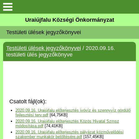
Köszöntő
Uraiújfalu Községi Önkormányzat
Testületi ülések jegyzőkönyvei
Elérhetőségek
Testületi ülések jegyzőkönyvei
/ 2020.09.16.
Uraiújfalu
testületi ülés jegyzőkönyve
Önkormányzat
Közös Önkormányzati
Hivatal
Csatolt fájl(ok):
Választási információk
2020.09.16. Uraiújfalu előterjesztés ivóvíz és szennyvíz gördülő
fejlesztési terv.pdf
[64,75KB]
2020.09.16. Uraiújfalu előterjesztés Közös Hivatal Szmsz
Versenyképes Járások
módosítása.pdf
[74,41KB]
Program
2020.09.16. Uraiújfalu előterjesztés pályázat közművelődési
szakember munkakör betöltésére.pdf
[157,45KB]