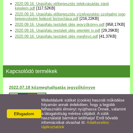
2020.09.16. Uraiújfalu előterjesztés telekvásárlás iránti
Települési Arculati
kérelem.pdf
[117,52KB]
Kézikönyv
2020.09.16. Uraiújfalu előterjesztés vízelvezetési szolgalmi jogo
bejegyzésére fedezet biztosítása.pdf
[216,22KB]
2020.09.16. Uraiújfalu testületi ülés jegyzőkönyv.pdf
[958,17KB]
Hírek
2020.09.16. Uraiújfalu testületi ülés jelenléti ív.pdf
[29,29KB]
2020.09.16. Uraiújfalu testületi ülés meghívó.pdf
[41,37KB]
Bezerédj Amália Óvoda
Önkormányzati konyha
Kapcsolódó termékek
Egyéb intézmények
2022.07.18 közmeghallgatás jegyzőkönyve
Egyéb szolgáltatások
Részletek
Weboldalunk sütiket (cookie) használ működése
folyamán annak érdekében, hogy a legjobb
Egészségügyi ellátás
felhasználói élményt nyújthassa Önnek, valamint
Elfogadom
a látogatottság mérése céljából. A sütik
használatát bármikor letilthatja! Erről bővebb
Uraiújfalu Sportegyesület
információkat olvashat itt:
Adatkezelési
tájékoztatónk