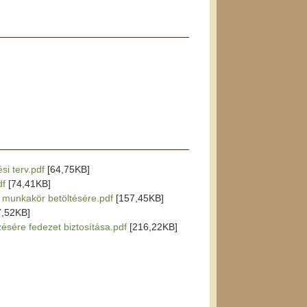
si terv.pdf
[64,75KB]
df
[74,41KB]
r munkakör betöltésére.pdf
[157,45KB]
7,52KB]
zésére fedezet biztosítása.pdf
[216,22KB]