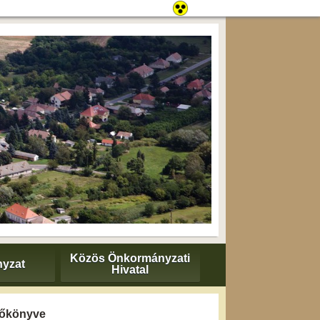
Közös Önkormányzati
yzat
Hivatal
yzőkönyve