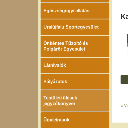
Egészségügyi ellátás
K
Uraiújfalu Sportegyesület
Önkéntes Tűzoltó és
Polgárőr Egyesület
Látnivalók
Pályázatok
Testületi ülések
jegyzőkönyvei
«
Vi
Ügyleírások