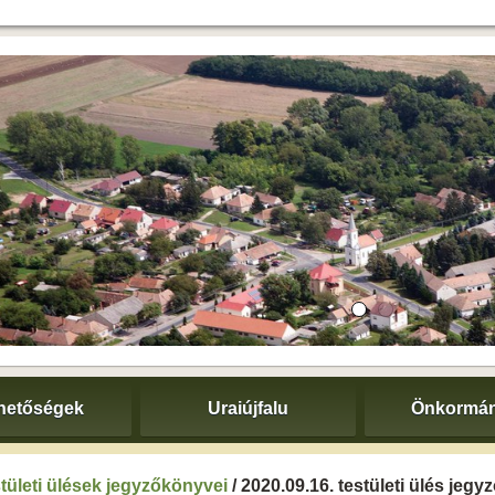
hetőségek
Uraiújfalu
Önkormán
tületi ülések jegyzőkönyvei
/ 2020.09.16. testületi ülés jeg