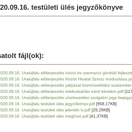
20.09.16. testületi ülés jegyzőkönyve
atolt fájl(ok):
2020.09.16. Uraiújfalu előterjesztés ivóvíz és szennyvíz gördülő fejleszté
2020.09.16. Uraiújfalu előterjesztés Közös Hivatal Szmsz módosítása.p
2020.09.16. Uraiújfalu előterjesztés pályázat közművelődési szakembe
2020.09.16. Uraiújfalu előterjesztés telekvásárlás iránti kérelem.pdf
[11
2020.09.16. Uraiújfalu előterjesztés vízelvezetési szolgalmi jogo bejegy
2020.09.16. Uraiújfalu testületi ülés jegyzőkönyv.pdf
[958,17KB]
020.09.16. Uraiújfalu testületi ülés jelenléti ív.pdf
[29,29KB]
2020.09.16. Uraiújfalu testületi ülés meghívó.pdf
[41,37KB]