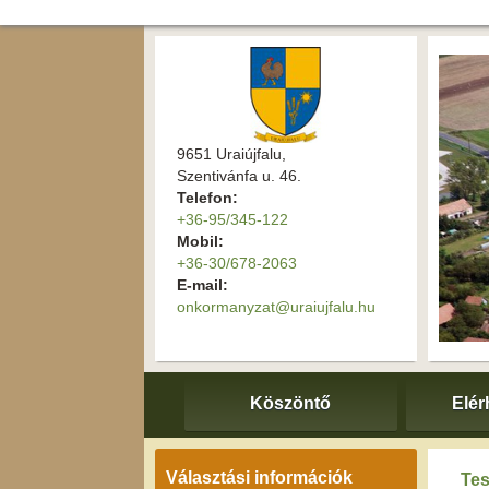
9651 Uraiújfalu,
Szentivánfa u. 46.
Telefon:
+36-95/345-122
Mobil:
+36-30/678-2063
E-mail:
onkormanyzat@uraiujfalu.hu
Köszöntő
Elér
Választási információk
Tes