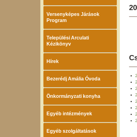
20
Versenyképes Járások
Program
Települési Arculati
Kézikönyv
Cs
Hírek
Bezerédj Amália Óvoda
Önkormányzati konyha
Egyéb intézmények
2
Egyéb szolgáltatások