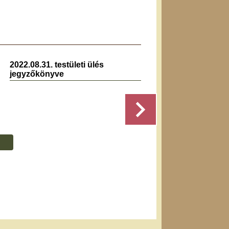
2022.08.31. testületi ülés
2025.0
jegyzőkönyve
jegyz
Részletek