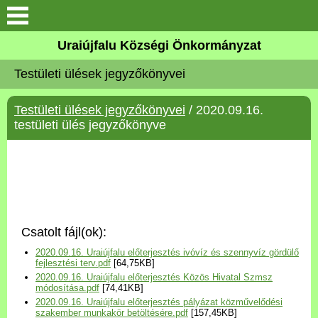
Köszöntő
Uraiújfalu Községi Önkormányzat
Testületi ülések jegyzőkönyvei
Elérhetőségek
Testületi ülések jegyzőkönyvei
/ 2020.09.16.
Uraiújfalu
testületi ülés jegyzőkönyve
Önkormányzat
Közös Önkormányzati
Hivatal
Csatolt fájl(ok):
Választási információk
2020.09.16. Uraiújfalu előterjesztés ivóvíz és szennyvíz gördülő
fejlesztési terv.pdf
[64,75KB]
2020.09.16. Uraiújfalu előterjesztés Közös Hivatal Szmsz
Versenyképes Járások
módosítása.pdf
[74,41KB]
Program
2020.09.16. Uraiújfalu előterjesztés pályázat közművelődési
szakember munkakör betöltésére.pdf
[157,45KB]