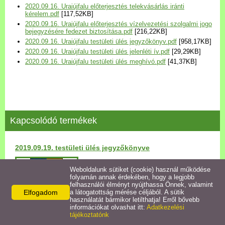
2020.09.16. Uraiújfalu előterjesztés telekvásárlás iránti
Települési Arculati
kérelem.pdf
[117,52KB]
Kézikönyv
2020.09.16. Uraiújfalu előterjesztés vízelvezetési szolgalmi jogo
bejegyzésére fedezet biztosítása.pdf
[216,22KB]
2020.09.16. Uraiújfalu testületi ülés jegyzőkönyv.pdf
[958,17KB]
Hírek
2020.09.16. Uraiújfalu testületi ülés jelenléti ív.pdf
[29,29KB]
2020.09.16. Uraiújfalu testületi ülés meghívó.pdf
[41,37KB]
Bezerédj Amália Óvoda
Önkormányzati konyha
Kapcsolódó termékek
Egyéb intézmények
2019.09.19. testületi ülés jegyzőkönyve
Egyéb szolgáltatások
Részletek
Weboldalunk sütiket (cookie) használ működése
folyamán annak érdekében, hogy a legjobb
Egészségügyi ellátás
felhasználói élményt nyújthassa Önnek, valamint
Elfogadom
a látogatottság mérése céljából. A sütik
használatát bármikor letilthatja! Erről bővebb
Uraiújfalu Sportegyesület
információkat olvashat itt:
Adatkezelési
tájékoztatónk