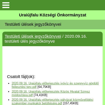
Köszöntő
Uraiújfalu Községi Önkormányzat
Testületi ülések jegyzőkönyvei
Elérhetőségek
Testületi ülések jegyzőkönyvei
/ 2020.09.16.
Uraiújfalu
testületi ülés jegyzőkönyve
Önkormányzat
Közös Önkormányzati
Hivatal
Csatolt fájl(ok):
Választási információk
2020.09.16. Uraiújfalu előterjesztés ivóvíz és szennyvíz gördülő
fejlesztési terv.pdf
[64,75KB]
2020.09.16. Uraiújfalu előterjesztés Közös Hivatal Szmsz
Versenyképes Járások
módosítása.pdf
[74,41KB]
Program
2020.09.16. Uraiújfalu előterjesztés pályázat közművelődési
szakember munkakör betöltésére.pdf
[157,45KB]