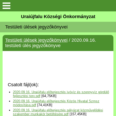
Köszöntő
Uraiújfalu Községi Önkormányzat
Testületi ülések jegyzőkönyvei
Elérhetőségek
Testületi ülések jegyzőkönyvei
/ 2020.09.16.
Uraiújfalu
testületi ülés jegyzőkönyve
Önkormányzat
Közös Önkormányzati
Hivatal
Csatolt fájl(ok):
Választási információk
2020.09.16. Uraiújfalu előterjesztés ivóvíz és szennyvíz gördülő
fejlesztési terv.pdf
[64,75KB]
2020.09.16. Uraiújfalu előterjesztés Közös Hivatal Szmsz
Versenyképes Járások
módosítása.pdf
[74,41KB]
Program
2020.09.16. Uraiújfalu előterjesztés pályázat közművelődési
szakember munkakör betöltésére.pdf
[157,45KB]