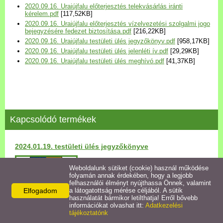
2020.09.16. Uraiújfalu előterjesztés telekvásárlás iránti
Települési Arculati
kérelem.pdf
[117,52KB]
Kézikönyv
2020.09.16. Uraiújfalu előterjesztés vízelvezetési szolgalmi jogo
bejegyzésére fedezet biztosítása.pdf
[216,22KB]
2020.09.16. Uraiújfalu testületi ülés jegyzőkönyv.pdf
[958,17KB]
Hírek
2020.09.16. Uraiújfalu testületi ülés jelenléti ív.pdf
[29,29KB]
2020.09.16. Uraiújfalu testületi ülés meghívó.pdf
[41,37KB]
Bezerédj Amália Óvoda
Önkormányzati konyha
Kapcsolódó termékek
Egyéb intézmények
2024.01.19. testületi ülés jegyzőkönyve
Egyéb szolgáltatások
Részletek
Weboldalunk sütiket (cookie) használ működése
folyamán annak érdekében, hogy a legjobb
Egészségügyi ellátás
felhasználói élményt nyújthassa Önnek, valamint
Elfogadom
a látogatottság mérése céljából. A sütik
használatát bármikor letilthatja! Erről bővebb
Uraiújfalu Sportegyesület
információkat olvashat itt:
Adatkezelési
tájékoztatónk