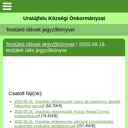
Köszöntő
Uraiújfalu Községi Önkormányzat
Testületi ülések jegyzőkönyvei
Elérhetőségek
Testületi ülések jegyzőkönyvei
/ 2020.09.16.
Uraiújfalu
testületi ülés jegyzőkönyve
Önkormányzat
Közös Önkormányzati
Hivatal
Csatolt fájl(ok):
Választási információk
2020.09.16. Uraiújfalu előterjesztés ivóvíz és szennyvíz gördülő
fejlesztési terv.pdf
[64,75KB]
2020.09.16. Uraiújfalu előterjesztés Közös Hivatal Szmsz
Versenyképes Járások
módosítása.pdf
[74,41KB]
Program
2020.09.16. Uraiújfalu előterjesztés pályázat közművelődési
szakember munkakör betöltésére.pdf
[157,45KB]