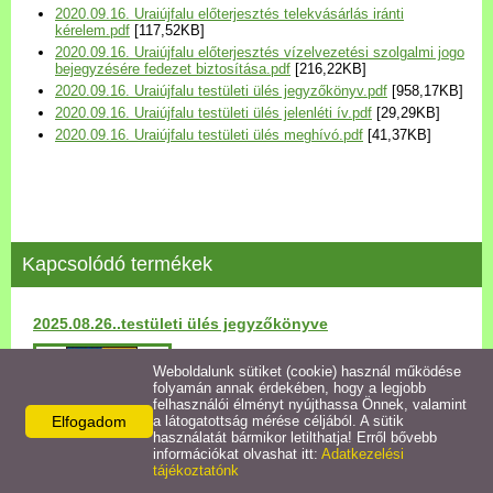
2020.09.16. Uraiújfalu előterjesztés telekvásárlás iránti
Települési Arculati
kérelem.pdf
[117,52KB]
Kézikönyv
2020.09.16. Uraiújfalu előterjesztés vízelvezetési szolgalmi jogo
bejegyzésére fedezet biztosítása.pdf
[216,22KB]
2020.09.16. Uraiújfalu testületi ülés jegyzőkönyv.pdf
[958,17KB]
Hírek
2020.09.16. Uraiújfalu testületi ülés jelenléti ív.pdf
[29,29KB]
2020.09.16. Uraiújfalu testületi ülés meghívó.pdf
[41,37KB]
Bezerédj Amália Óvoda
Önkormányzati konyha
Kapcsolódó termékek
Egyéb intézmények
2025.08.26..testületi ülés jegyzőkönyve
Egyéb szolgáltatások
Részletek
Weboldalunk sütiket (cookie) használ működése
folyamán annak érdekében, hogy a legjobb
Egészségügyi ellátás
felhasználói élményt nyújthassa Önnek, valamint
Elfogadom
a látogatottság mérése céljából. A sütik
használatát bármikor letilthatja! Erről bővebb
Uraiújfalu Sportegyesület
információkat olvashat itt:
Adatkezelési
tájékoztatónk