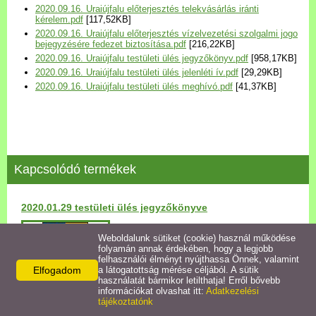
2020.09.16. Uraiújfalu előterjesztés telekvásárlás iránti
Települési Arculati
kérelem.pdf
[117,52KB]
Kézikönyv
2020.09.16. Uraiújfalu előterjesztés vízelvezetési szolgalmi jogo
bejegyzésére fedezet biztosítása.pdf
[216,22KB]
2020.09.16. Uraiújfalu testületi ülés jegyzőkönyv.pdf
[958,17KB]
Hírek
2020.09.16. Uraiújfalu testületi ülés jelenléti ív.pdf
[29,29KB]
2020.09.16. Uraiújfalu testületi ülés meghívó.pdf
[41,37KB]
Bezerédj Amália Óvoda
Önkormányzati konyha
Kapcsolódó termékek
Egyéb intézmények
2020.01.29 testületi ülés jegyzőkönyve
Egyéb szolgáltatások
Részletek
Weboldalunk sütiket (cookie) használ működése
folyamán annak érdekében, hogy a legjobb
Egészségügyi ellátás
felhasználói élményt nyújthassa Önnek, valamint
Elfogadom
a látogatottság mérése céljából. A sütik
használatát bármikor letilthatja! Erről bővebb
Uraiújfalu Sportegyesület
információkat olvashat itt:
Adatkezelési
tájékoztatónk