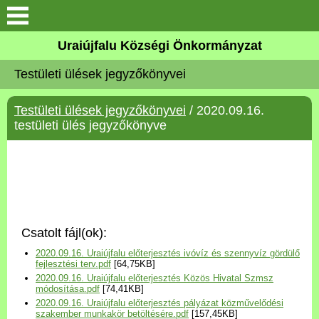
Köszöntő
Uraiújfalu Községi Önkormányzat
Testületi ülések jegyzőkönyvei
Elérhetőségek
Testületi ülések jegyzőkönyvei
/ 2020.09.16.
Uraiújfalu
testületi ülés jegyzőkönyve
Önkormányzat
Közös Önkormányzati
Hivatal
Csatolt fájl(ok):
Választási információk
2020.09.16. Uraiújfalu előterjesztés ivóvíz és szennyvíz gördülő
fejlesztési terv.pdf
[64,75KB]
2020.09.16. Uraiújfalu előterjesztés Közös Hivatal Szmsz
Versenyképes Járások
módosítása.pdf
[74,41KB]
Program
2020.09.16. Uraiújfalu előterjesztés pályázat közművelődési
szakember munkakör betöltésére.pdf
[157,45KB]