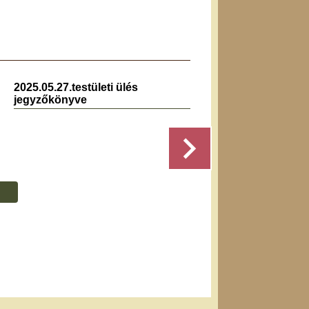
2025.05.27.testületi ülés
2025.0
jegyzőkönyve
jegyz
Részletek