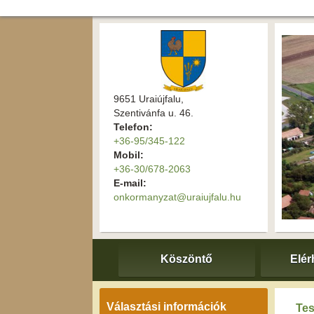
9651 Uraiújfalu,
Szentivánfa u. 46.
Telefon:
+36-95/345-122
Mobil:
+36-30/678-2063
E-mail:
onkormanyzat@uraiujfalu.hu
Köszöntő
Elér
Választási információk
Tes