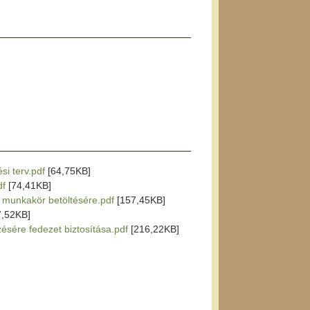
si terv.pdf
[64,75KB]
df
[74,41KB]
r munkakör betöltésére.pdf
[157,45KB]
7,52KB]
zésére fedezet biztosítása.pdf
[216,22KB]