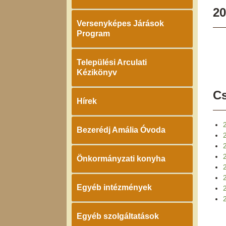
20
Versenyképes Járások
Program
Települési Arculati
Kézikönyv
Cs
Hírek
Bezerédj Amália Óvoda
Önkormányzati konyha
Egyéb intézmények
2
Egyéb szolgáltatások