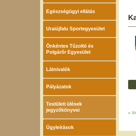
Egészségügyi ellátás
K
Uraiújfalu Sportegyesület
Önkéntes Tűzoltó és
Polgárőr Egyesület
Látnivalók
Pályázatok
Testületi ülések
jegyzőkönyvei
«
Vi
Ügyleírások