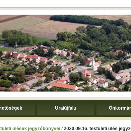
hetőségek
Uraiújfalu
Önkormán
tületi ülések jegyzőkönyvei
/ 2020.09.16. testületi ülés jeg