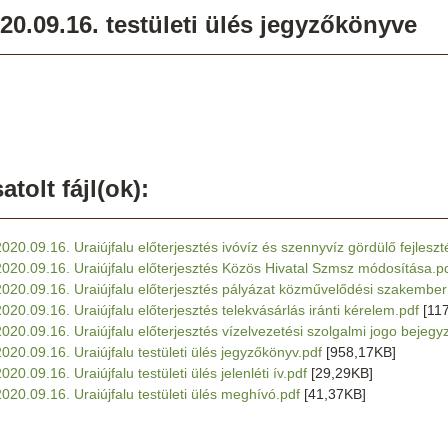
20.09.16. testületi ülés jegyzőkönyve
atolt fájl(ok):
2020.09.16. Uraiújfalu előterjesztés ivóvíz és szennyvíz gördülő fejleszté
2020.09.16. Uraiújfalu előterjesztés Közös Hivatal Szmsz módosítása.p
2020.09.16. Uraiújfalu előterjesztés pályázat közművelődési szakembe
2020.09.16. Uraiújfalu előterjesztés telekvásárlás iránti kérelem.pdf
[11
2020.09.16. Uraiújfalu előterjesztés vízelvezetési szolgalmi jogo bejegy
2020.09.16. Uraiújfalu testületi ülés jegyzőkönyv.pdf
[958,17KB]
020.09.16. Uraiújfalu testületi ülés jelenléti ív.pdf
[29,29KB]
2020.09.16. Uraiújfalu testületi ülés meghívó.pdf
[41,37KB]