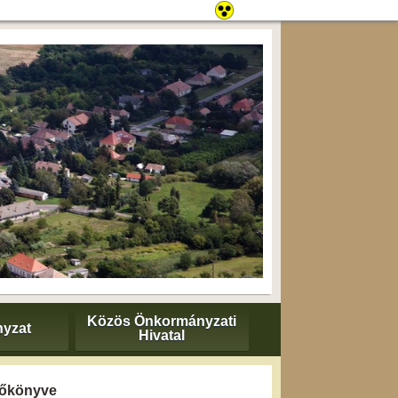
Közös Önkormányzati
yzat
Hivatal
yzőkönyve