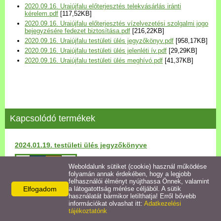
2020.09.16. Uraiújfalu előterjesztés telekvásárlás iránti
Települési Arculati
kérelem.pdf
[117,52KB]
Kézikönyv
2020.09.16. Uraiújfalu előterjesztés vízelvezetési szolgalmi jogo
bejegyzésére fedezet biztosítása.pdf
[216,22KB]
2020.09.16. Uraiújfalu testületi ülés jegyzőkönyv.pdf
[958,17KB]
Hírek
2020.09.16. Uraiújfalu testületi ülés jelenléti ív.pdf
[29,29KB]
2020.09.16. Uraiújfalu testületi ülés meghívó.pdf
[41,37KB]
Bezerédj Amália Óvoda
Önkormányzati konyha
Kapcsolódó termékek
Egyéb intézmények
2024.01.19. testületi ülés jegyzőkönyve
Egyéb szolgáltatások
Részletek
Weboldalunk sütiket (cookie) használ működése
folyamán annak érdekében, hogy a legjobb
Egészségügyi ellátás
felhasználói élményt nyújthassa Önnek, valamint
Elfogadom
a látogatottság mérése céljából. A sütik
használatát bármikor letilthatja! Erről bővebb
Uraiújfalu Sportegyesület
információkat olvashat itt:
Adatkezelési
tájékoztatónk