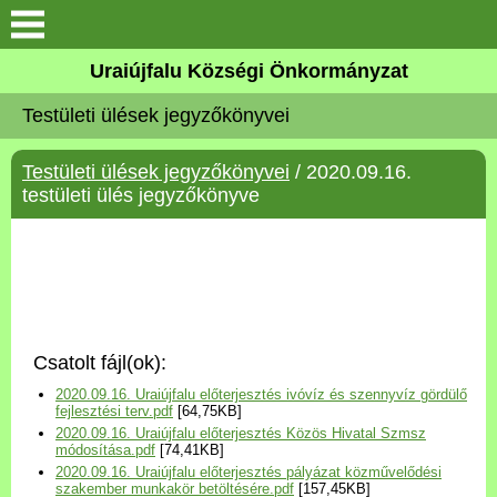
Köszöntő
Uraiújfalu Községi Önkormányzat
Testületi ülések jegyzőkönyvei
Elérhetőségek
Testületi ülések jegyzőkönyvei
/ 2020.09.16.
Uraiújfalu
testületi ülés jegyzőkönyve
Önkormányzat
Közös Önkormányzati
Hivatal
Csatolt fájl(ok):
Választási információk
2020.09.16. Uraiújfalu előterjesztés ivóvíz és szennyvíz gördülő
fejlesztési terv.pdf
[64,75KB]
2020.09.16. Uraiújfalu előterjesztés Közös Hivatal Szmsz
Versenyképes Járások
módosítása.pdf
[74,41KB]
Program
2020.09.16. Uraiújfalu előterjesztés pályázat közművelődési
szakember munkakör betöltésére.pdf
[157,45KB]