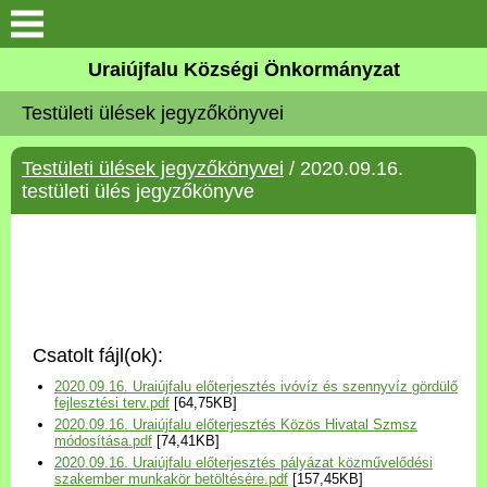
Köszöntő
Uraiújfalu Községi Önkormányzat
Testületi ülések jegyzőkönyvei
Elérhetőségek
Testületi ülések jegyzőkönyvei
/ 2020.09.16.
Uraiújfalu
testületi ülés jegyzőkönyve
Önkormányzat
Közös Önkormányzati
Hivatal
Csatolt fájl(ok):
Választási információk
2020.09.16. Uraiújfalu előterjesztés ivóvíz és szennyvíz gördülő
fejlesztési terv.pdf
[64,75KB]
2020.09.16. Uraiújfalu előterjesztés Közös Hivatal Szmsz
Versenyképes Járások
módosítása.pdf
[74,41KB]
Program
2020.09.16. Uraiújfalu előterjesztés pályázat közművelődési
szakember munkakör betöltésére.pdf
[157,45KB]