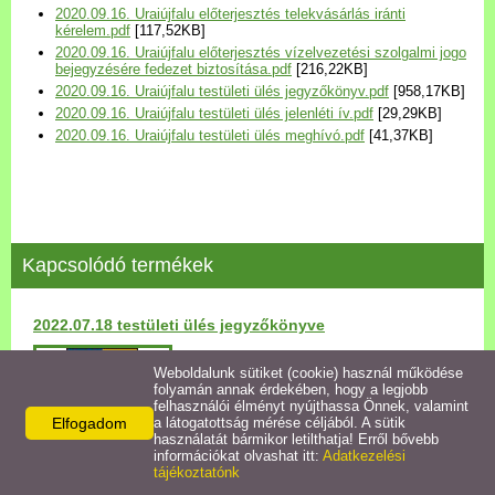
2020.09.16. Uraiújfalu előterjesztés telekvásárlás iránti
Települési Arculati
kérelem.pdf
[117,52KB]
Kézikönyv
2020.09.16. Uraiújfalu előterjesztés vízelvezetési szolgalmi jogo
bejegyzésére fedezet biztosítása.pdf
[216,22KB]
2020.09.16. Uraiújfalu testületi ülés jegyzőkönyv.pdf
[958,17KB]
Hírek
2020.09.16. Uraiújfalu testületi ülés jelenléti ív.pdf
[29,29KB]
2020.09.16. Uraiújfalu testületi ülés meghívó.pdf
[41,37KB]
Bezerédj Amália Óvoda
Önkormányzati konyha
Kapcsolódó termékek
Egyéb intézmények
2022.07.18 testületi ülés jegyzőkönyve
Egyéb szolgáltatások
Részletek
Weboldalunk sütiket (cookie) használ működése
folyamán annak érdekében, hogy a legjobb
Egészségügyi ellátás
felhasználói élményt nyújthassa Önnek, valamint
Elfogadom
a látogatottság mérése céljából. A sütik
használatát bármikor letilthatja! Erről bővebb
Uraiújfalu Sportegyesület
információkat olvashat itt:
Adatkezelési
tájékoztatónk