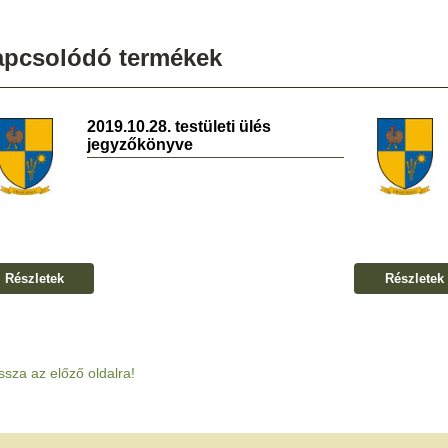
apcsolódó termékek
2019.10.28. testületi ülés
jegyzőkönyve
Részletek
Részletek
ssza az előző oldalra!