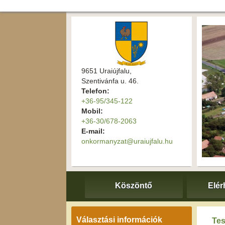
9651 Uraiújfalu,
Szentivánfa u. 46.
Telefon:
+36-95/345-122
Mobil:
+36-30/678-2063
E-mail:
onkormanyzat@uraiujfalu.hu
Köszöntő
Elér
Választási információk
Tes