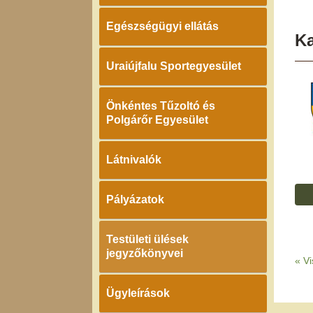
Egészségügyi ellátás
K
Uraiújfalu Sportegyesület
Önkéntes Tűzoltó és
Polgárőr Egyesület
Látnivalók
Pályázatok
Testületi ülések
jegyzőkönyvei
«
Vi
Ügyleírások