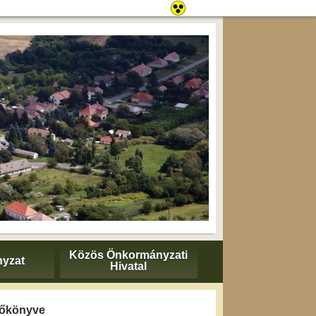
Közös Önkormányzati
yzat
Hivatal
yzőkönyve