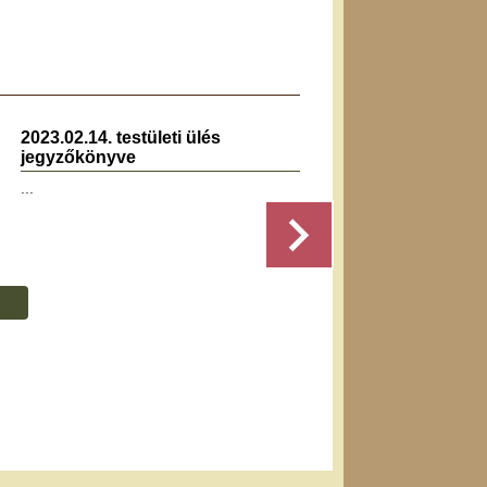
2023.02.14. testületi ülés
2026.0
jegyzőkönyve
jegyz
...
Részletek