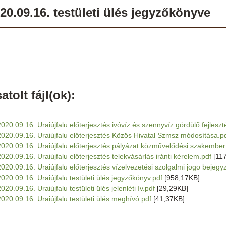
20.09.16. testületi ülés jegyzőkönyve
atolt fájl(ok):
2020.09.16. Uraiújfalu előterjesztés ivóvíz és szennyvíz gördülő fejleszté
2020.09.16. Uraiújfalu előterjesztés Közös Hivatal Szmsz módosítása.p
2020.09.16. Uraiújfalu előterjesztés pályázat közművelődési szakembe
2020.09.16. Uraiújfalu előterjesztés telekvásárlás iránti kérelem.pdf
[11
2020.09.16. Uraiújfalu előterjesztés vízelvezetési szolgalmi jogo bejegy
2020.09.16. Uraiújfalu testületi ülés jegyzőkönyv.pdf
[958,17KB]
020.09.16. Uraiújfalu testületi ülés jelenléti ív.pdf
[29,29KB]
2020.09.16. Uraiújfalu testületi ülés meghívó.pdf
[41,37KB]