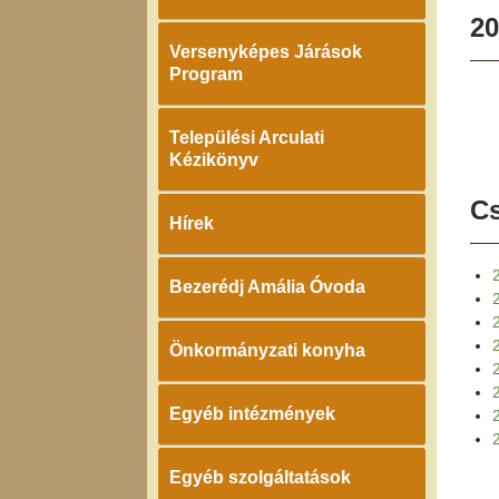
20
Versenyképes Járások
Program
Települési Arculati
Kézikönyv
Cs
Hírek
Bezerédj Amália Óvoda
Önkormányzati konyha
Egyéb intézmények
2
Egyéb szolgáltatások