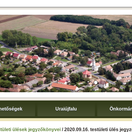
hetőségek
Uraiújfalu
Önkormán
tületi ülések jegyzőkönyvei
/ 2020.09.16. testületi ülés jeg