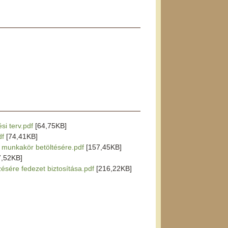
si terv.pdf
[64,75KB]
df
[74,41KB]
r munkakör betöltésére.pdf
[157,45KB]
7,52KB]
zésére fedezet biztosítása.pdf
[216,22KB]