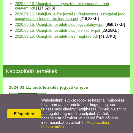
2020.09.16. Uraiújfalu előterjesztés telekvásárlás iránti
Települési Arculati
kérelem.pdf
[117,52KB]
Kézikönyv
2020.09.16. Uraiújfalu előterjesztés vízelvezetési szolgalmi jogo
bejegyzésére fedezet biztosítása.pdf
[216,22KB]
2020.09.16. Uraiújfalu testületi ülés jegyzőkönyv.pdf
[958,17KB]
Hírek
2020.09.16. Uraiújfalu testületi ülés jelenléti ív.pdf
[29,29KB]
2020.09.16. Uraiújfalu testületi ülés meghívó.pdf
[41,37KB]
Bezerédj Amália Óvoda
Önkormányzati konyha
Kapcsolódó termékek
Egyéb intézmények
2024.03.11. testületi ülés jegyzőkönyve
Egyéb szolgáltatások
Részletek
Weboldalunk sütiket (cookie) használ működése
folyamán annak érdekében, hogy a legjobb
Egészségügyi ellátás
felhasználói élményt nyújthassa Önnek, valamint
Elfogadom
a látogatottság mérése céljából. A sütik
használatát bármikor letilthatja! Erről bővebb
Uraiújfalu Sportegyesület
információkat olvashat itt:
Adatkezelési
tájékoztatónk