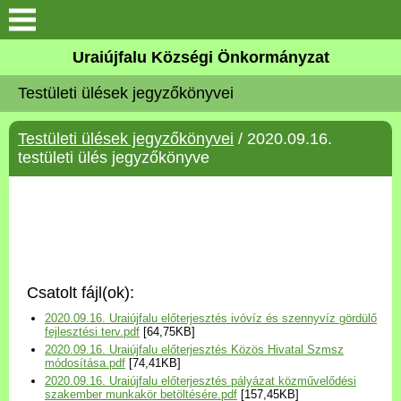
Köszöntő
Uraiújfalu Községi Önkormányzat
Testületi ülések jegyzőkönyvei
Elérhetőségek
Testületi ülések jegyzőkönyvei
/ 2020.09.16.
Uraiújfalu
testületi ülés jegyzőkönyve
Önkormányzat
Közös Önkormányzati
Hivatal
Csatolt fájl(ok):
Választási információk
2020.09.16. Uraiújfalu előterjesztés ivóvíz és szennyvíz gördülő
fejlesztési terv.pdf
[64,75KB]
2020.09.16. Uraiújfalu előterjesztés Közös Hivatal Szmsz
Versenyképes Járások
módosítása.pdf
[74,41KB]
Program
2020.09.16. Uraiújfalu előterjesztés pályázat közművelődési
szakember munkakör betöltésére.pdf
[157,45KB]