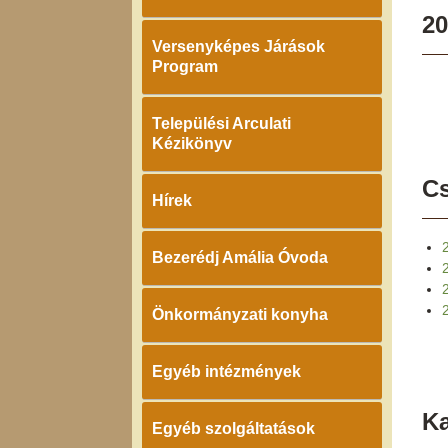
20
Versenyképes Járások
Program
Települési Arculati
Kézikönyv
Cs
Hírek
Bezerédj Amália Óvoda
Önkormányzati konyha
Egyéb intézmények
K
Egyéb szolgáltatások