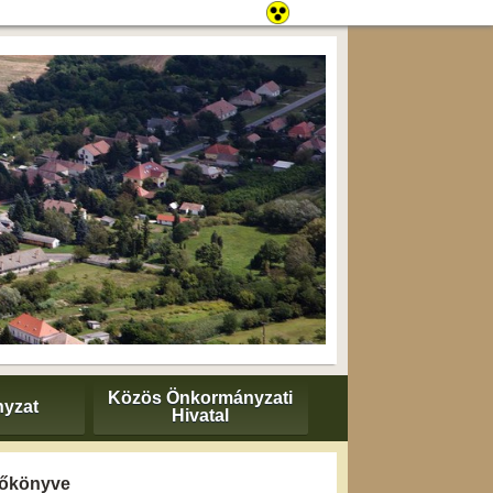
Közös Önkormányzati
yzat
Hivatal
yzőkönyve