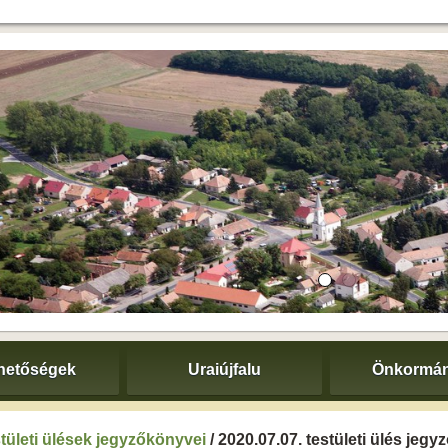
hetőségek
Uraiújfalu
Önkormán
tületi ülések jegyzőkönyvei
/ 2020.07.07. testületi ülés jeg