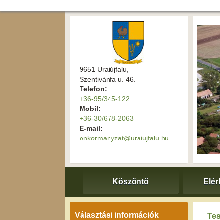
9651 Uraiújfalu,
Szentivánfa u. 46.
Telefon:
+36-95/345-122
Mobil:
+36-30/678-2063
E-mail:
onkormanyzat@uraiujfalu.hu
Köszöntő
Elér
Választási információk
Tes