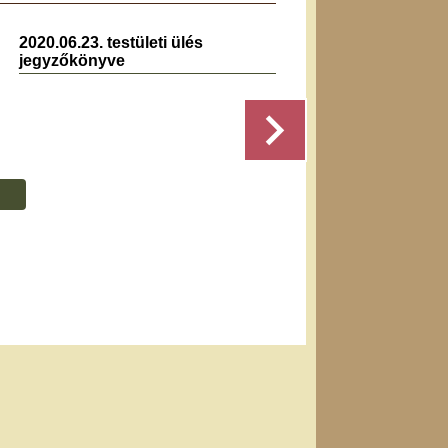
2020.06.23. testületi ülés
2026.0
jegyzőkönyve
jegyz
Részletek