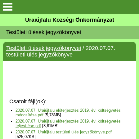
Köszöntő
Uraiújfalu Községi Önkormányzat
Testületi ülések jegyzőkönyvei
Elérhetőségek
Testületi ülések jegyzőkönyvei
/ 2020.07.07.
Uraiújfalu
testületi ülés jegyzőkönyve
Önkormányzat
Közös Önkormányzati
Hivatal
Csatolt fájl(ok):
Választási információk
2020.07.07. Uraiújfalu előterjesztés 2019. évi költségvetés
módosítása.pdf
[5,78MB]
2020.07.07. Uraiújfalu előterjesztés 2019. évi költségvetés
Versenyképes Járások
teljesítése.pdf
[3,61MB]
Program
2020.07.07. Uraiújfalu testületi ülés jegyzőkönyve.pdf
[525,07KB]