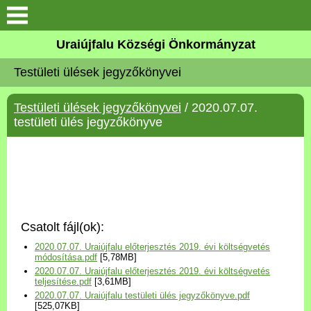
Köszöntő
Uraiújfalu Községi Önkormányzat
Testületi ülések jegyzőkönyvei
Elérhetőségek
Testületi ülések jegyzőkönyvei
/ 2020.07.07.
Uraiújfalu
testületi ülés jegyzőkönyve
Önkormányzat
Közös Önkormányzati
Hivatal
Csatolt fájl(ok):
Választási információk
2020.07.07. Uraiújfalu előterjesztés 2019. évi költségvetés
módosítása.pdf
[5,78MB]
2020.07.07. Uraiújfalu előterjesztés 2019. évi költségvetés
Versenyképes Járások
teljesítése.pdf
[3,61MB]
Program
2020.07.07. Uraiújfalu testületi ülés jegyzőkönyve.pdf
[525,07KB]