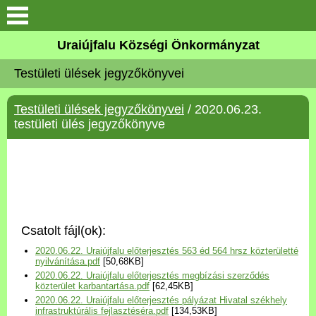
Köszöntő
Uraiújfalu Községi Önkormányzat
Testületi ülések jegyzőkönyvei
Elérhetőségek
Testületi ülések jegyzőkönyvei
/ 2020.06.23.
Uraiújfalu
testületi ülés jegyzőkönyve
Önkormányzat
Közös Önkormányzati
Hivatal
Csatolt fájl(ok):
Választási információk
2020.06.22. Uraiújfalu előterjesztés 563 éd 564 hrsz közterületté
nyilvánítása.pdf
[50,68KB]
2020.06.22. Uraiújfalu előterjesztés megbízási szerződés
Versenyképes Járások
közterület karbantartása.pdf
[62,45KB]
Program
2020.06.22. Uraiújfalu előterjesztés pályázat Hivatal székhely
infrastruktúrális fejlasztéséra.pdf
[134,53KB]