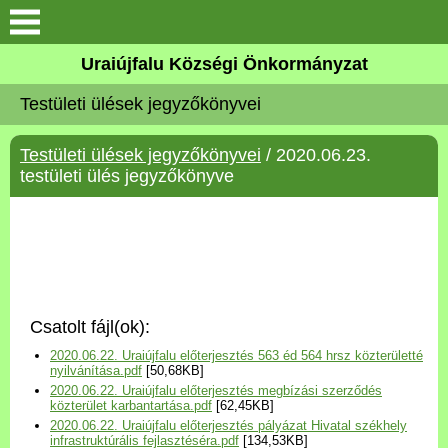
Köszöntő
Uraiújfalu Községi Önkormányzat
Testületi ülések jegyzőkönyvei
Elérhetőségek
Testületi ülések jegyzőkönyvei
/ 2020.06.23.
Uraiújfalu
testületi ülés jegyzőkönyve
Önkormányzat
Közös Önkormányzati
Hivatal
Csatolt fájl(ok):
Választási információk
2020.06.22. Uraiújfalu előterjesztés 563 éd 564 hrsz közterületté
nyilvánítása.pdf
[50,68KB]
2020.06.22. Uraiújfalu előterjesztés megbízási szerződés
Versenyképes Járások
közterület karbantartása.pdf
[62,45KB]
Program
2020.06.22. Uraiújfalu előterjesztés pályázat Hivatal székhely
infrastruktúrális fejlasztéséra.pdf
[134,53KB]