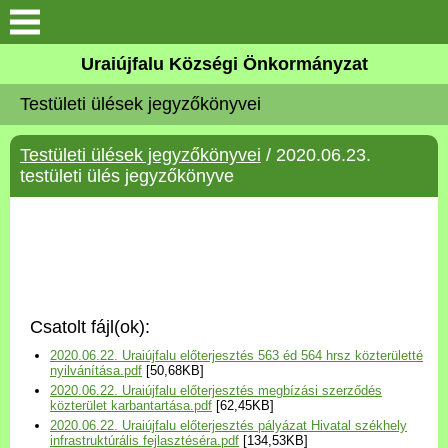
Köszöntő
Uraiújfalu Községi Önkormányzat
Testületi ülések jegyzőkönyvei
Elérhetőségek
Testületi ülések jegyzőkönyvei
/ 2020.06.23.
Uraiújfalu
testületi ülés jegyzőkönyve
Önkormányzat
Közös Önkormányzati
Hivatal
Csatolt fájl(ok):
Választási információk
2020.06.22. Uraiújfalu előterjesztés 563 éd 564 hrsz közterületté
nyilvánítása.pdf
[50,68KB]
2020.06.22. Uraiújfalu előterjesztés megbízási szerződés
Versenyképes Járások
közterület karbantartása.pdf
[62,45KB]
Program
2020.06.22. Uraiújfalu előterjesztés pályázat Hivatal székhely
infrastruktúrális fejlasztéséra.pdf
[134,53KB]