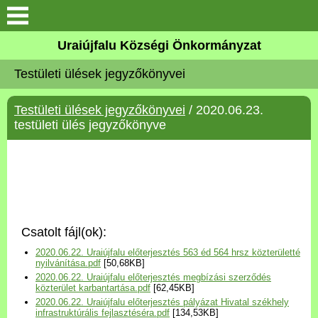
Köszöntő
Uraiújfalu Községi Önkormányzat
Testületi ülések jegyzőkönyvei
Elérhetőségek
Testületi ülések jegyzőkönyvei
/ 2020.06.23.
Uraiújfalu
testületi ülés jegyzőkönyve
Önkormányzat
Közös Önkormányzati
Hivatal
Csatolt fájl(ok):
Választási információk
2020.06.22. Uraiújfalu előterjesztés 563 éd 564 hrsz közterületté
nyilvánítása.pdf
[50,68KB]
2020.06.22. Uraiújfalu előterjesztés megbízási szerződés
Versenyképes Járások
közterület karbantartása.pdf
[62,45KB]
Program
2020.06.22. Uraiújfalu előterjesztés pályázat Hivatal székhely
infrastruktúrális fejlasztéséra.pdf
[134,53KB]