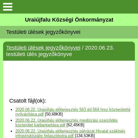
Köszöntő
Uraiújfalu Községi Önkormányzat
Testületi ülések jegyzőkönyvei
Elérhetőségek
Testületi ülések jegyzőkönyvei
/ 2020.06.23.
Uraiújfalu
testületi ülés jegyzőkönyve
Önkormányzat
Közös Önkormányzati
Hivatal
Csatolt fájl(ok):
Választási információk
2020.06.22. Uraiújfalu előterjesztés 563 éd 564 hrsz közterületté
nyilvánítása.pdf
[50,68KB]
2020.06.22. Uraiújfalu előterjesztés megbízási szerződés
Versenyképes Járások
közterület karbantartása.pdf
[62,45KB]
Program
2020.06.22. Uraiújfalu előterjesztés pályázat Hivatal székhely
infrastruktúrális fejlasztéséra.pdf
[134,53KB]