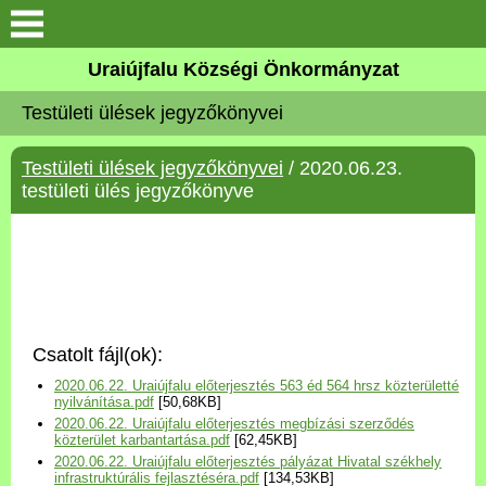
Köszöntő
Uraiújfalu Községi Önkormányzat
Testületi ülések jegyzőkönyvei
Elérhetőségek
Testületi ülések jegyzőkönyvei
/ 2020.06.23.
Uraiújfalu
testületi ülés jegyzőkönyve
Önkormányzat
Közös Önkormányzati
Hivatal
Csatolt fájl(ok):
Választási információk
2020.06.22. Uraiújfalu előterjesztés 563 éd 564 hrsz közterületté
nyilvánítása.pdf
[50,68KB]
2020.06.22. Uraiújfalu előterjesztés megbízási szerződés
Versenyképes Járások
közterület karbantartása.pdf
[62,45KB]
Program
2020.06.22. Uraiújfalu előterjesztés pályázat Hivatal székhely
infrastruktúrális fejlasztéséra.pdf
[134,53KB]