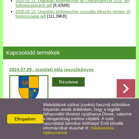
2020.02.12. Uraiújfalu előterjesztés az Önkormányzat 2020. évi
Települési Arculati
költségvetéséről.pdf
[8,42MB]
2020.02.12. Uraiújfalu előterjesztés szociális étkezés térítési díj
Kézikönyv
felülvizsgálat.pdf
[111,39KB]
Hírek
Bezerédj Amália Óvoda
Kapcsolódó termékek
Önkormányzati konyha
2024.07.29.. testületi ülés jegyzőkönyve
Egyéb intézmények
Részletek
Egyéb szolgáltatások
Weboldalunk sütiket (cookie) használ működése
folyamán annak érdekében, hogy a legjobb
Egészségügyi ellátás
felhasználói élményt nyújthassa Önnek, valamint
Elfogadom
a látogatottság mérése céljából. A sütik
Vissza az előző oldalra!
használatát bármikor letilthatja! Erről bővebb
Uraiújfalu Sportegyesület
információkat olvashat itt:
Adatkezelési
tájékoztatónk