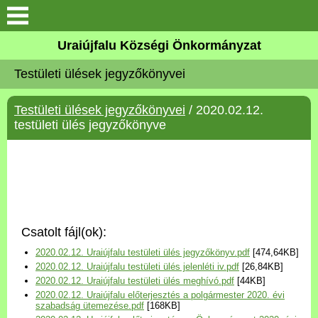
Köszöntő
Uraiújfalu Községi Önkormányzat
Testületi ülések jegyzőkönyvei
Elérhetőségek
Testületi ülések jegyzőkönyvei
/ 2020.02.12.
Uraiújfalu
testületi ülés jegyzőkönyve
Önkormányzat
Közös Önkormányzati
Hivatal
Csatolt fájl(ok):
Választási információk
2020.02.12. Uraiújfalu testületi ülés jegyzőkönyv.pdf
[474,64KB]
2020.02.12. Uraiújfalu testületi ülés jelenléti iv.pdf
[26,84KB]
Versenyképes Járások
2020.02.12. Uraiújfalu testületi ülés meghívó.pdf
[44KB]
Program
2020.02.12. Uraiújfalu előterjesztés a polgármester 2020. évi
szabadság ütemezése.pdf
[168KB]