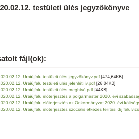
20.02.12. testületi ülés jegyzőkönyve
atolt fájl(ok):
2020.02.12. Uraiújfalu testületi ülés jegyzőkönyv.pdf
[474,64KB]
020.02.12. Uraiújfalu testületi ülés jelenléti iv.pdf
[26,84KB]
2020.02.12. Uraiújfalu testületi ülés meghívó.pdf
[44KB]
2020.02.12. Uraiújfalu előterjesztés a polgármester 2020. évi szabads
2020.02.12. Uraiújfalu előterjesztés az Önkormányzat 2020. évi költség
020.02.12. Uraiújfalu előterjesztés szociális étkezés térítési díj felülviz