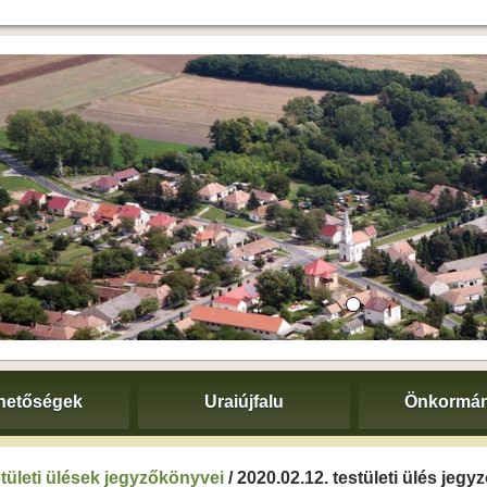
hetőségek
Uraiújfalu
Önkormán
tületi ülések jegyzőkönyvei
/ 2020.02.12. testületi ülés jeg