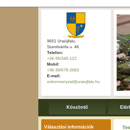
9651 Uraiújfalu,
Szentivánfa u. 46.
Telefon:
+36-95/345-122
Mobil:
+36-30/678-2063
E-mail:
onkormanyzat@uraiujfalu.hu
Köszöntő
Elér
Választási információk
Tes