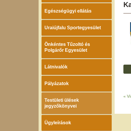
K
Egészségügyi ellátás
Uraiújfalu Sportegyesület
Önkéntes Tűzoltó és
Polgárőr Egyesület
Látnivalók
Pályázatok
«
Vi
Testületi ülések
jegyzőkönyvei
Ügyleírások