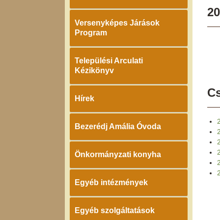
20
Versenyképes Járások
Program
Települési Arculati
Kézikönyv
Cs
Hírek
Bezerédj Amália Óvoda
2
Önkormányzati konyha
2
Egyéb intézmények
Egyéb szolgáltatások