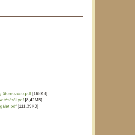
ág ütemezése.pdf
[168KB]
vetéséről.pdf
[8,42MB]
sgálat.pdf
[111,39KB]