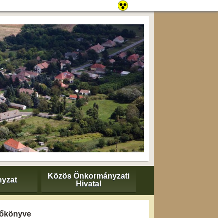
Közös Önkormányzati
yzat
Hivatal
yzőkönyve