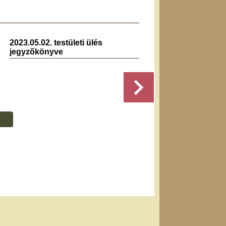
2023.05.02. testületi ülés
2023.1
jegyzőkönyve
jegyz
Részletek