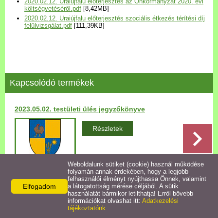
2020.02.12. Uraiújfalu előterjesztés az Önkormányzat 2020. évi
Települési Arculati
költségvetéséről.pdf
[8,42MB]
2020.02.12. Uraiújfalu előterjesztés szociális étkezés térítési díj
Kézikönyv
felülvizsgálat.pdf
[111,39KB]
Hírek
Bezerédj Amália Óvoda
Kapcsolódó termékek
Önkormányzati konyha
2023.05.02. testületi ülés jegyzőkönyve
Egyéb intézmények
Részletek
Egyéb szolgáltatások
Weboldalunk sütiket (cookie) használ működése
folyamán annak érdekében, hogy a legjobb
Egészségügyi ellátás
felhasználói élményt nyújthassa Önnek, valamint
Elfogadom
a látogatottság mérése céljából. A sütik
Vissza az előző oldalra!
használatát bármikor letilthatja! Erről bővebb
Uraiújfalu Sportegyesület
információkat olvashat itt:
Adatkezelési
tájékoztatónk