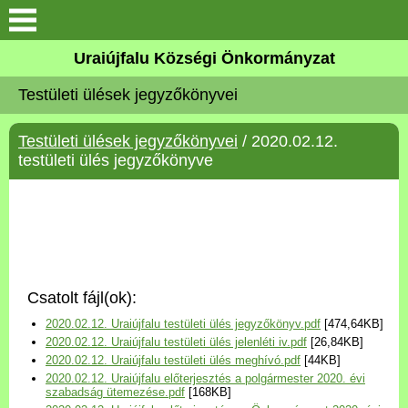
Köszöntő
Uraiújfalu Községi Önkormányzat
Testületi ülések jegyzőkönyvei
Elérhetőségek
Testületi ülések jegyzőkönyvei
/ 2020.02.12.
Uraiújfalu
testületi ülés jegyzőkönyve
Önkormányzat
Közös Önkormányzati
Hivatal
Csatolt fájl(ok):
Választási információk
2020.02.12. Uraiújfalu testületi ülés jegyzőkönyv.pdf
[474,64KB]
2020.02.12. Uraiújfalu testületi ülés jelenléti iv.pdf
[26,84KB]
Versenyképes Járások
2020.02.12. Uraiújfalu testületi ülés meghívó.pdf
[44KB]
Program
2020.02.12. Uraiújfalu előterjesztés a polgármester 2020. évi
szabadság ütemezése.pdf
[168KB]