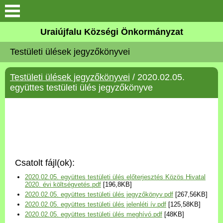
Köszöntő
Uraiújfalu Községi Önkormányzat
Testületi ülések jegyzőkönyvei
Elérhetőségek
Testületi ülések jegyzőkönyvei
/ 2020.02.05.
Uraiújfalu
együttes testületi ülés jegyzőkönyve
Önkormányzat
Közös Önkormányzati
Hivatal
Csatolt fájl(ok):
Választási információk
2020.02.05. együttes testületi ülés előterjesztés Közös Hivatal
2020. évi költségvetés.pdf
[196,8KB]
2020.02.05. együttes testületi ülés jegyzőkönyv.pdf
[267,56KB]
Versenyképes Járások
2020.02.05. együttes testületi ülés jelenléti ív.pdf
[125,58KB]
Program
2020.02.05. együttes testületi ülés meghívó.pdf
[48KB]