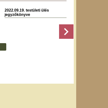
2022.09.19. testületi ülés
2019.0
jegyzőkönyve
jegyz
Részletek