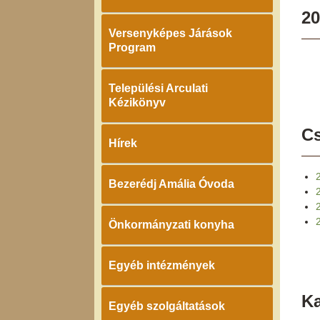
20
Versenyképes Járások
Program
Települési Arculati
Kézikönyv
Cs
Hírek
Bezerédj Amália Óvoda
2
Önkormányzati konyha
Egyéb intézmények
K
Egyéb szolgáltatások