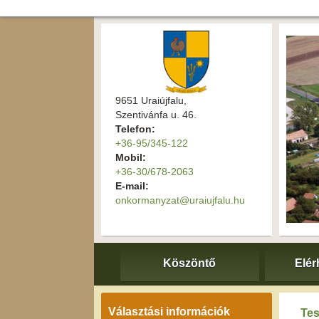
9651 Uraiújfalu,
Szentivánfa u. 46.
Telefon:
+36-95/345-122
Mobil:
+36-30/678-2063
E-mail:
onkormanyzat@uraiujfalu.hu
Köszöntő
Elér
Választási információk
Tes