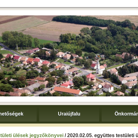
hetőségek
Uraiújfalu
Önkormán
tületi ülések jegyzőkönyvei
/ 2020.02.05. együttes testületi