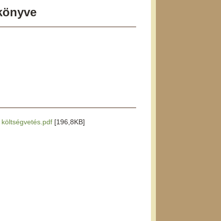
őkönyve
i költségvetés.pdf
[196,8KB]