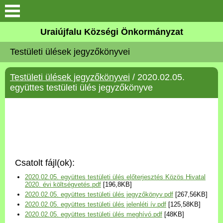
Köszöntő
Uraiújfalu Községi Önkormányzat
Testületi ülések jegyzőkönyvei
Elérhetőségek
Testületi ülések jegyzőkönyvei
/ 2020.02.05.
Uraiújfalu
együttes testületi ülés jegyzőkönyve
Önkormányzat
Közös Önkormányzati
Hivatal
Csatolt fájl(ok):
Választási információk
2020.02.05. együttes testületi ülés előterjesztés Közös Hivatal
2020. évi költségvetés.pdf
[196,8KB]
2020.02.05. együttes testületi ülés jegyzőkönyv.pdf
[267,56KB]
Versenyképes Járások
2020.02.05. együttes testületi ülés jelenléti ív.pdf
[125,58KB]
Program
2020.02.05. együttes testületi ülés meghívó.pdf
[48KB]