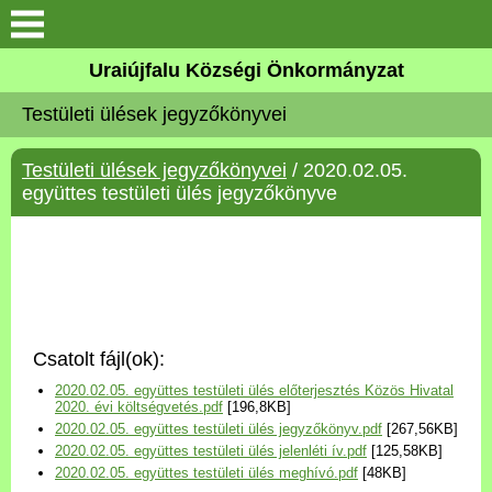
Köszöntő
Uraiújfalu Községi Önkormányzat
Testületi ülések jegyzőkönyvei
Elérhetőségek
Testületi ülések jegyzőkönyvei
/ 2020.02.05.
Uraiújfalu
együttes testületi ülés jegyzőkönyve
Önkormányzat
Közös Önkormányzati
Hivatal
Csatolt fájl(ok):
Választási információk
2020.02.05. együttes testületi ülés előterjesztés Közös Hivatal
2020. évi költségvetés.pdf
[196,8KB]
2020.02.05. együttes testületi ülés jegyzőkönyv.pdf
[267,56KB]
Versenyképes Járások
2020.02.05. együttes testületi ülés jelenléti ív.pdf
[125,58KB]
Program
2020.02.05. együttes testületi ülés meghívó.pdf
[48KB]