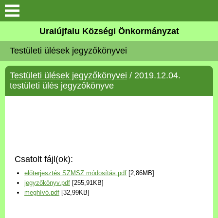
Köszöntő
Uraiújfalu Községi Önkormányzat
Testületi ülések jegyzőkönyvei
Elérhetőségek
Testületi ülések jegyzőkönyvei
/ 2019.12.04.
Uraiújfalu
testületi ülés jegyzőkönyve
Önkormányzat
Közös Önkormányzati
Hivatal
Csatolt fájl(ok):
Választási információk
előterjesztés SZMSZ módosítás.pdf
[2,86MB]
jegyzőkönyv.pdf
[255,91KB]
Versenyképes Járások
meghívó.pdf
[32,99KB]
Program