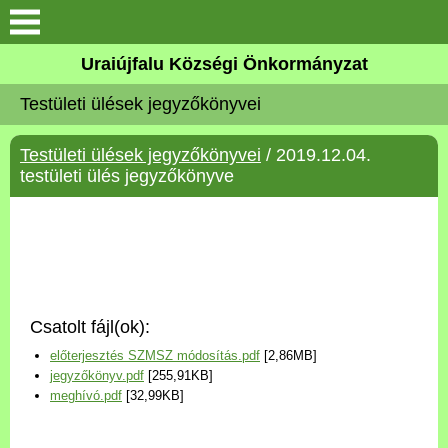
Köszöntő
Uraiújfalu Községi Önkormányzat
Testületi ülések jegyzőkönyvei
Elérhetőségek
Testületi ülések jegyzőkönyvei
/ 2019.12.04.
Uraiújfalu
testületi ülés jegyzőkönyve
Önkormányzat
Közös Önkormányzati
Hivatal
Csatolt fájl(ok):
Választási információk
előterjesztés SZMSZ módosítás.pdf
[2,86MB]
jegyzőkönyv.pdf
[255,91KB]
Versenyképes Járások
meghívó.pdf
[32,99KB]
Program